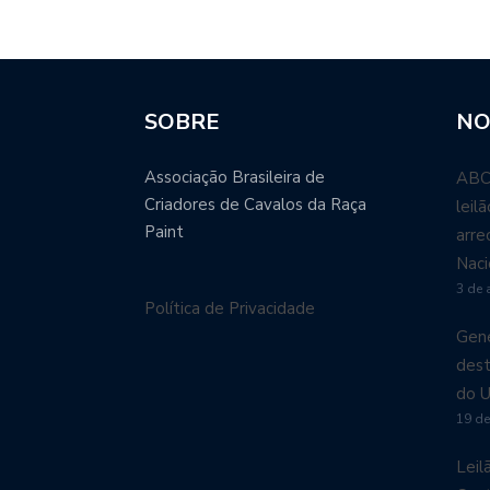
SOBRE
NO
Associação Brasileira de
ABCP
Criadores de Cavalos da Raça
leil
Paint
arre
Naci
3 de 
Política de Privacidade
Gené
dest
do U
19 de
Leil