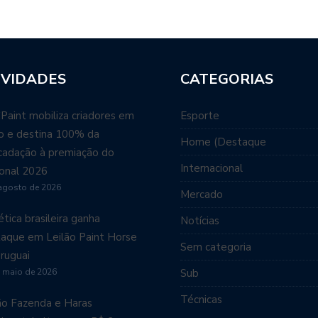
VIDADES
CATEGORIAS
aint mobiliza criadores em
Esporte
ão e destina 100% da
Home (Destaque
cadação à premiação do
Internacional
onal 2026
agosto de 2026
Mercado
tica brasileira ganha
Notícias
aque em Leilão Paint Horse
Sem categoria
ruguai
 maio de 2026
Sub
Técnicas
ão Fazenda e Haras