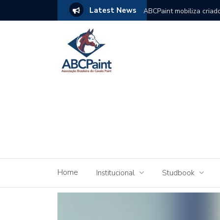
Latest News
a da ABCPAINT em rápida resposta
ABCPaint mobiliza criad
do Nacional 2026
Home
Institucional
Studbook