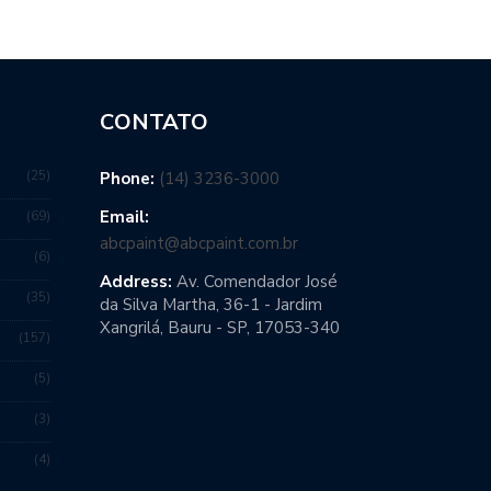
CONTATO
25
Phone:
(14) 3236-3000
Email:
69
abcpaint@abcpaint.com.br
6
Address:
Av. Comendador José
35
da Silva Martha, 36-1 - Jardim
Xangrilá, Bauru - SP, 17053-340
157
5
3
4