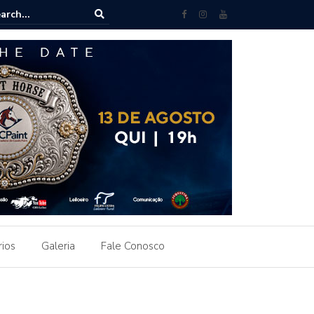
 brasileira ganha destaque em Leilão Paint Horse do Uruguai
rios
Galeria
Fale Conosco