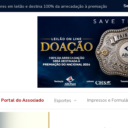
ores em leilão e destina 100% da arrecadação à premiação
Genética
Portal do Associado
Impressos e Formulá
Esportes