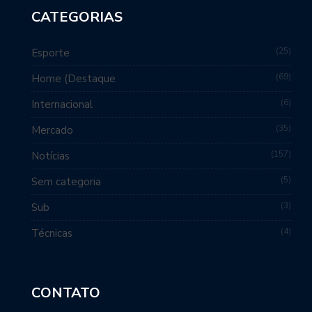
CATEGORIAS
25
Esporte
69
Home (Destaque
6
Internacional
35
Mercado
157
Notícias
5
Sem categoria
3
Sub
4
Técnicas
CONTATO