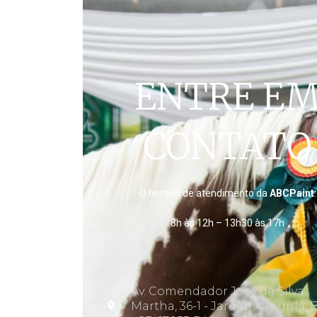
ENTRE E
CONTATO
O horário de atendimento da
ABCPaint
:
8h às 12h – 13h30 às 17h
Av. Comendador José da Silva
Martha, 36-1 - Jardim Xangrilá, 