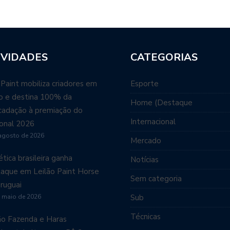
VIDADES
CATEGORIAS
aint mobiliza criadores em
Esporte
ão e destina 100% da
Home (Destaque
cadação à premiação do
Internacional
onal 2026
agosto de 2026
Mercado
tica brasileira ganha
Notícias
aque em Leilão Paint Horse
Sem categoria
ruguai
 maio de 2026
Sub
Técnicas
ão Fazenda e Haras