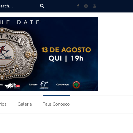
 brasileira ganha destaque em Leilão Paint Horse do Uruguai
rios
Galeria
Fale Conosco