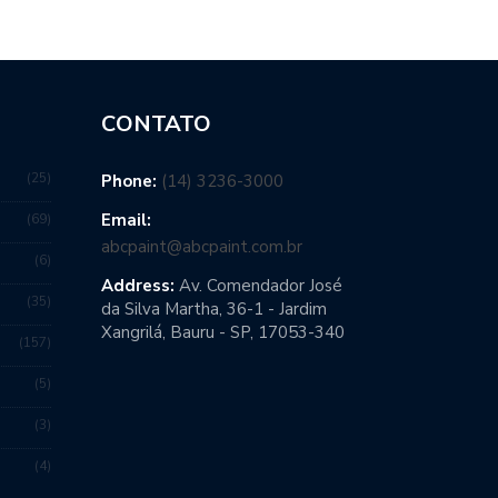
CONTATO
25
Phone:
(14) 3236-3000
Email:
69
abcpaint@abcpaint.com.br
6
Address:
Av. Comendador José
35
da Silva Martha, 36-1 - Jardim
Xangrilá, Bauru - SP, 17053-340
157
5
3
4