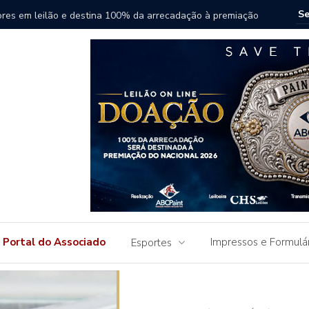
ores em leilão e destina 100% da arrecadação à premiação
Genética
Portal do Associado
Impressos e Formulá
Esportes