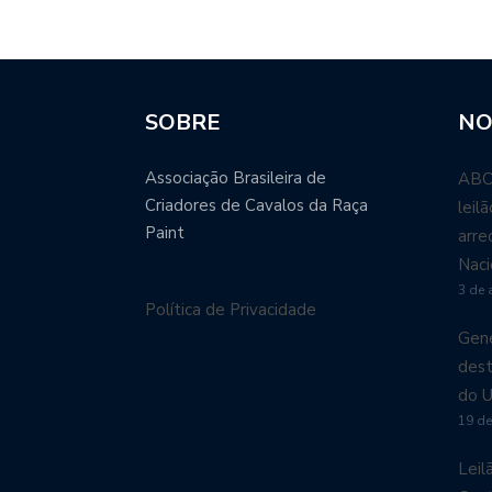
SOBRE
NO
Associação Brasileira de
ABCP
Criadores de Cavalos da Raça
leil
Paint
arre
Naci
3 de 
Política de Privacidade
Gené
dest
do U
19 de
Leil