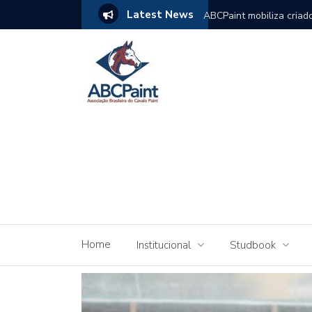
Latest News
a da ABCPAINT em rápida resposta
ABCPaint mobiliza criad
do Nacional 2026
Home
Institucional
Studbook