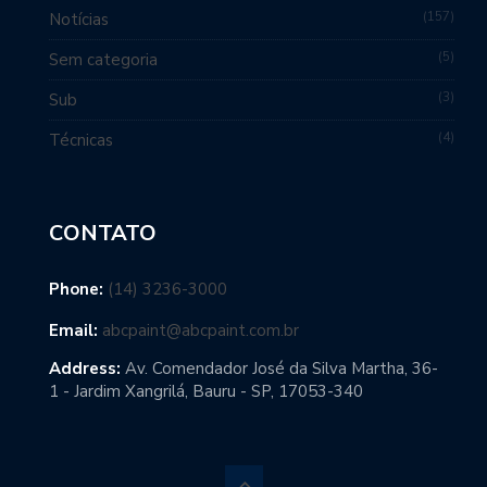
157
Notícias
5
Sem categoria
3
Sub
4
Técnicas
CONTATO
Phone:
(14) 3236-3000
Email:
abcpaint@abcpaint.com.br
Address:
Av. Comendador José da Silva Martha, 36-
1 - Jardim Xangrilá, Bauru - SP, 17053-340