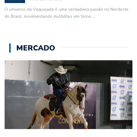
1º Potro do Futuro de Vaquejada Paint
Horse…
Esporte
10 de abril de 2023
O universo da Vaquejada é uma verdadeira paixão no Nordeste
do Brasil, movimentando multidões em torno
...
MERCADO