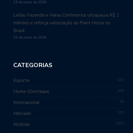
Programa de Amostras de Qualidade
traz os melhores…
Jequitiba
8 de julho de 2022
A American Paint Horse Association (APHA) está oferecendo
uma oportunidade excepcional aos nossos membros no Brasil
...