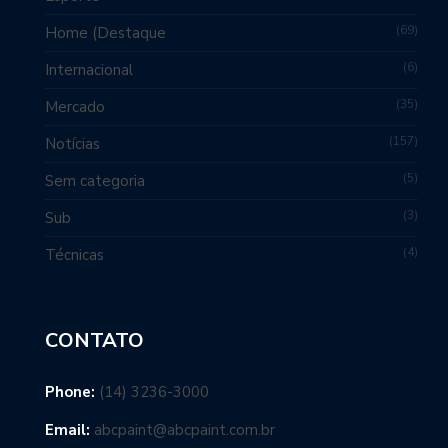
69
Home (Destaque
6
Internacional
35
Mercado
157
Notícias
5
Sem categoria
3
Sub
4
Técnicas
CONTATO
Phone:
(14) 3236-3000
Email:
abcpaint@abcpaint.com.br