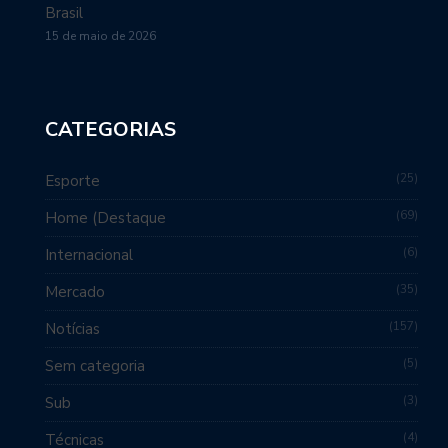
Brasil
15 de maio de 2026
CATEGORIAS
25
Esporte
69
Home (Destaque
6
Internacional
35
Mercado
157
Notícias
5
Sem categoria
3
Sub
4
Técnicas