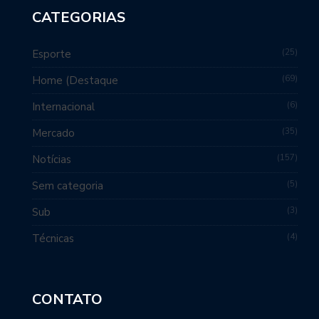
CATEGORIAS
25
Esporte
69
Home (Destaque
6
Internacional
35
Mercado
157
Notícias
5
Sem categoria
3
Sub
4
Técnicas
CONTATO