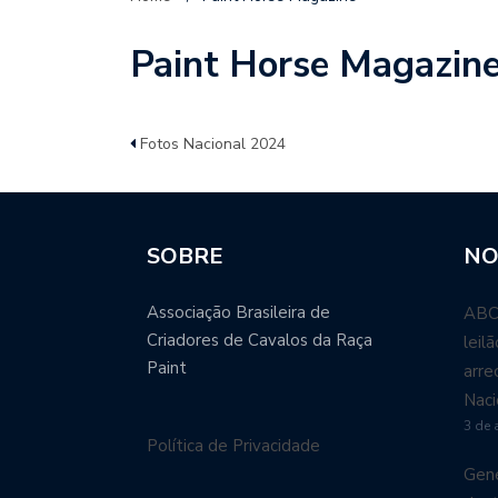
Paint Horse Magazin
Fotos Nacional 2024
SOBRE
NO
Associação Brasileira de
ABCP
Criadores de Cavalos da Raça
leil
Paint
arre
Naci
3 de 
Política de Privacidade
Gené