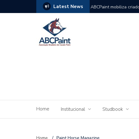
Latest News
a da ABCPAINT em rápida resposta
ABCPaint mobiliza criad
do Nacional 2026
Home
Institucional
Studbook
Home
/
Paint Horse Magazine