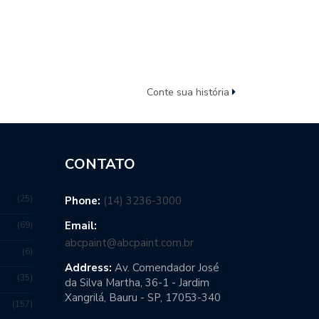
Conte sua história
CONTATO
25
Phone:
(14) 3236-3000
Email:
69
abcpaint@abcpaint.com.br
6
Address:
Av. Comendador José
35
da Silva Martha, 36-1 - Jardim
Xangrilá, Bauru - SP, 17053-340
157