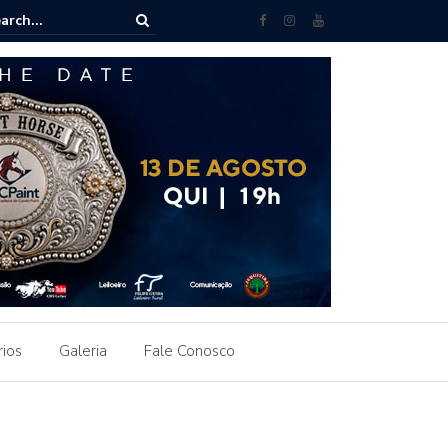
 brasileira ganha destaque em Leilão Paint Horse do Uruguai
rios
Galeria
Fale Conosco