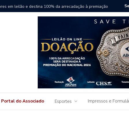
ores em leilão e destina 100% da arrecadação à premiação
Genética
Portal do Associado
Impressos e Formulá
Esportes