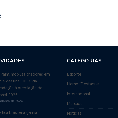
e
VIDADES
CATEGORIAS
aint mobiliza criadores em
Esporte
ão e destina 100% da
Home (Destaque
cadação à premiação do
Internacional
onal 2026
agosto de 2026
Mercado
tica brasileira ganha
Notícias