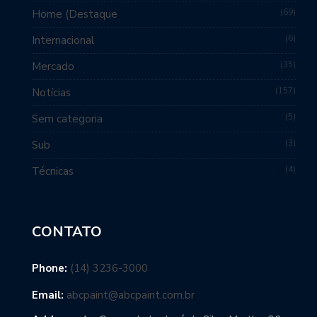
69
Home (Destaque
6
Internacional
35
Mercado
157
Notícias
5
Sem categoria
3
Sub
4
Técnicas
CONTATO
Phone:
(14) 3236-3000
Email:
abcpaint@abcpaint.com.br