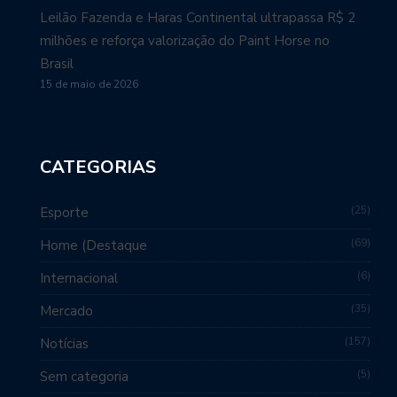
Leilão Fazenda e Haras Continental ultrapassa R$ 2
milhões e reforça valorização do Paint Horse no
Brasil
15 de maio de 2026
CATEGORIAS
25
Esporte
69
Home (Destaque
6
Internacional
35
Mercado
157
Notícias
5
Sem categoria