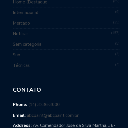
69
Home (Destaque
6
Internacional
35
Mercado
157
Notícias
5
Sem categoria
3
Sub
4
Técnicas
CONTATO
Phone:
(14) 3236-3000
Email:
abcpaint@abcpaint.com.br
Address:
Av. Comendador José da Silva Martha, 36-