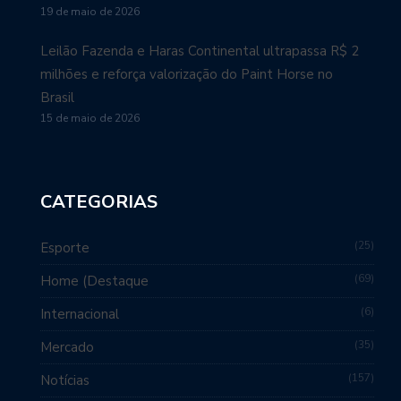
19 de maio de 2026
Leilão Fazenda e Haras Continental ultrapassa R$ 2
milhões e reforça valorização do Paint Horse no
Brasil
15 de maio de 2026
CATEGORIAS
25
Esporte
69
Home (Destaque
6
Internacional
35
Mercado
157
Notícias