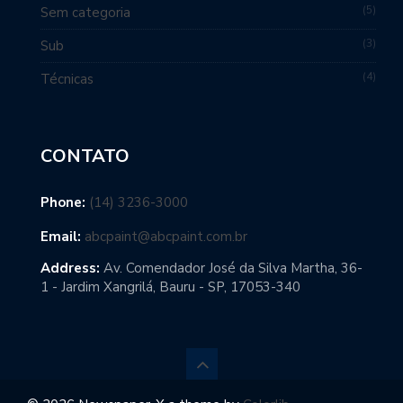
5
Sem categoria
3
Sub
4
Técnicas
CONTATO
Phone:
(14) 3236-3000
Email:
abcpaint@abcpaint.com.br
Address:
Av. Comendador José da Silva Martha, 36-
1 - Jardim Xangrilá, Bauru - SP, 17053-340