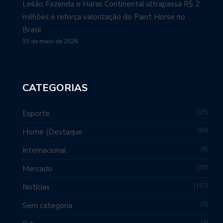
Leilão Fazenda e Haras Continental ultrapassa R$ 2
milhões e reforça valorização do Paint Horse no
Brasil
15 de maio de 2026
CATEGORIAS
25
Esporte
69
Home (Destaque
6
Internacional
35
Mercado
157
Notícias
5
Sem categoria
3