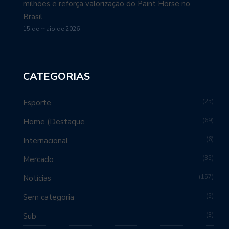
milhões e reforça valorização do Paint Horse no
Brasil
15 de maio de 2026
CATEGORIAS
25
Esporte
69
Home (Destaque
6
Internacional
35
Mercado
157
Notícias
5
Sem categoria
3
Sub