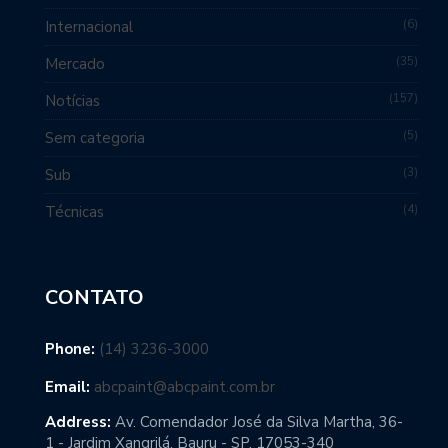
6
Internacional
35
Mercado
157
Notícias
5
Sem categoria
3
Sub
4
Técnicas
CONTATO
Phone:
(14) 3236-3000
Email:
abcpaint@abcpaint.com.br
Address:
Av. Comendador José da Silva Martha, 36-
1 - Jardim Xangrilá, Bauru - SP, 17053-340