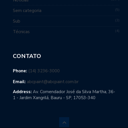
5
Sem categoria
3
Sub
4
Técnicas
CONTATO
Phone:
(14) 3236-3000
Email:
abcpaint@abcpaint.com.br
Address:
Av. Comendador José da Silva Martha, 36-
1 - Jardim Xangrilá, Bauru - SP, 17053-340