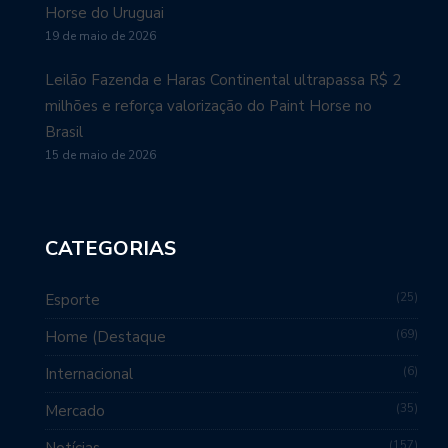
Horse do Uruguai
19 de maio de 2026
Leilão Fazenda e Haras Continental ultrapassa R$ 2
milhões e reforça valorização do Paint Horse no
Brasil
15 de maio de 2026
CATEGORIAS
25
Esporte
69
Home (Destaque
6
Internacional
35
Mercado
157
Notícias