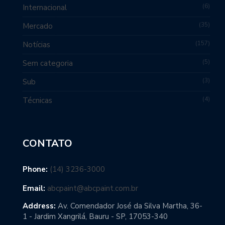
6
Internacional
35
Mercado
157
Notícias
5
Sem categoria
3
Sub
4
Técnicas
CONTATO
Phone:
(14) 3236-3000
Email:
abcpaint@abcpaint.com.br
Address:
Av. Comendador José da Silva Martha, 36-
1 - Jardim Xangrilá, Bauru - SP, 17053-340