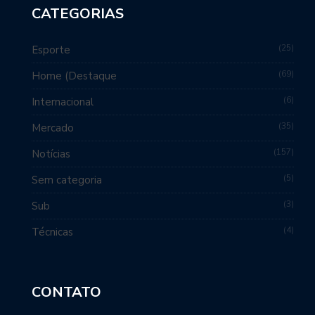
CATEGORIAS
25
Esporte
69
Home (Destaque
6
Internacional
35
Mercado
157
Notícias
5
Sem categoria
3
Sub
4
Técnicas
CONTATO