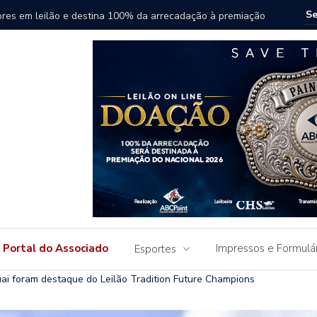
ha destaque em Leilão Paint Horse do Uruguai
Leilão F
do Paint 
Portal do Associado
Impressos e Formulá
Esportes
ai foram destaque do Leilão Tradition Future Champions