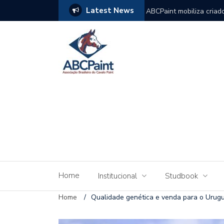
Latest News
 e destina 100% da arrecadação à premiação
Genética brasileira gan
Home
Institucional
Studbook
Home
/
Qualidade genética e venda para o Urugu