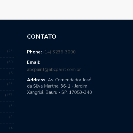
CONTATO
25
Phone:
(14) 3236-3000
Email:
69
abcpaint@abcpaint.com.br
6
Address:
Av. Comendador José
35
da Silva Martha, 36-1 - Jardim
Xangrilá, Bauru - SP, 17053-340
157
5
3
4