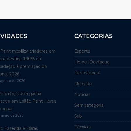
VIDADES
CATEGORIAS
aint mobiliza criadores em
Esporte
ão e destina 100% da
Home (Destaque
cadação à premiação do
Internacional
onal 2026
agosto de 2026
Mercado
tica brasileira ganha
Notícias
aque em Leilão Paint Horse
Sem categoria
ruguai
 maio de 2026
Sub
Técnicas
ão Fazenda e Haras