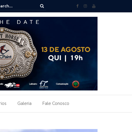
azenda e Haras Continental ultrapassa R$ 2 milhões e reforça valoriza
Horse no Brasil
rios
Galeria
Fale Conosco