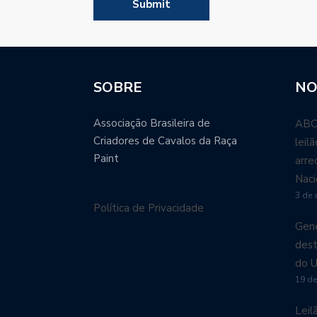
SOBRE
NO
Associação Brasileira de
ABCP
Criadores de Cavalos da Raça
leil
Paint
arre
Naci
3 de 
Política de Privacidade
Gené
dest
do U
19 de
Leil