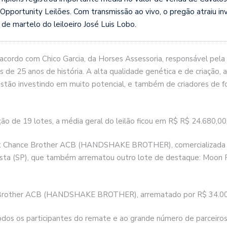
portunity Leilões. Com transmissão ao vivo, o pregão atraiu in
de martelo do leiloeiro José Luis Lobo.
 acordo com Chico Garcia, da Horses Assessoria, responsável pela 
s de 25 anos de história. A alta qualidade genética e de criação,
estão investindo em muito potencial, e também de criadores de fo
ão de 19 lotes, a média geral do leilão ficou em R$ R$ 24.680,00,
reat Chance Brother ACB (HANDSHAKE BROTHER), comercializada p
ulista (SP), que também arrematou outro lote de destaque: Mo
 Brother ACB (HANDSHAKE BROTHER), arrematado por R$ 34.000,
odos os participantes do remate e ao grande número de parceiros 