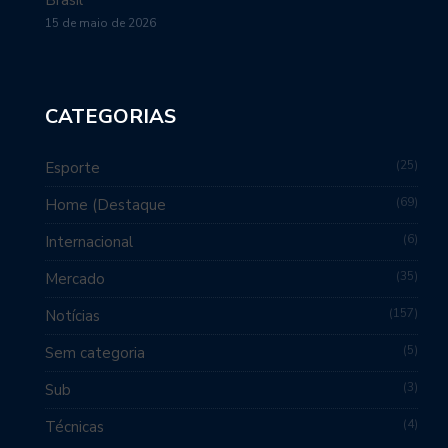
15 de maio de 2026
CATEGORIAS
25
Esporte
69
Home (Destaque
6
Internacional
35
Mercado
157
Notícias
5
Sem categoria
3
Sub
4
Técnicas