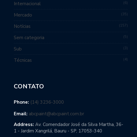
6
Internacional
35
Mercado
157
Notícias
5
Sem categoria
3
Sub
4
Técnicas
CONTATO
Phone:
(14) 3236-3000
Email:
abcpaint@abcpaint.com.br
Address:
Av. Comendador José da Silva Martha, 36-
1 - Jardim Xangrilá, Bauru - SP, 17053-340