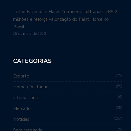
Leilão Fazenda e Haras Continental ultrapassa R$ 2
milhões e reforça valorização do Paint Horse no
Brasil
15 de maio de 2026
CATEGORIAS
25
Esporte
69
Home (Destaque
6
Internacional
35
Mercado
157
Notícias
5
Sem categoria