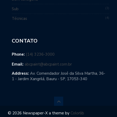
3
Sub
4
Técnicas
CONTATO
Phone:
(14) 3236-3000
Email:
abcpaint@abcpaint.com.br
Address:
Av. Comendador José da Silva Martha, 36-
1 - Jardim Xangrilá, Bauru - SP, 17053-340
© 2026 Newspaper-X a theme by
Colorlib