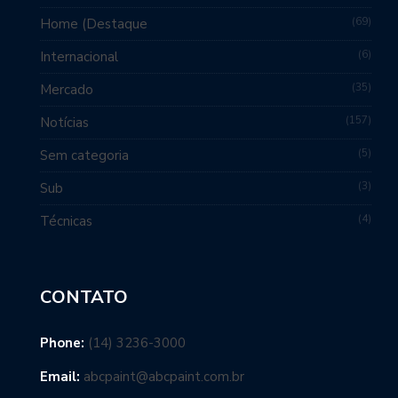
69
Home (Destaque
6
Internacional
35
Mercado
157
Notícias
5
Sem categoria
3
Sub
4
Técnicas
CONTATO
Phone:
(14) 3236-3000
Email:
abcpaint@abcpaint.com.br