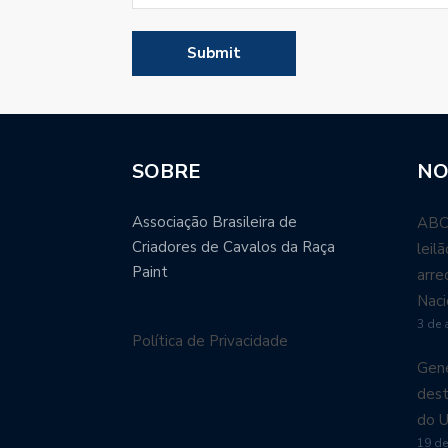
SOBRE
NO
Associação Brasileira de
ABCP
Criadores de Cavalos da Raça
leil
Paint
arre
Naci
3 de 
Política de Privacidade
Gené
dest
do U
19 de