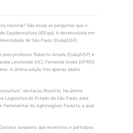
io nacional? São essas as perguntas que o
 de Equideocultura (IBEqui), é desenvolvida em
Universidade de São Paulo (Esalq/USP).
o pelo professor Roberto Arruda (Esalq/USP) e
laudia Leschonski (UC), Fernanda Godoi (UFRRJ)
ares. A última edição traz apenas dados
ocultura”, destacou Rossitto. Na última
a Legislativa do Estado de São Paulo, para
e Parlamentar do Agronegócio Paulista, a qual
ustavo Junqueira, que incentivou e participou