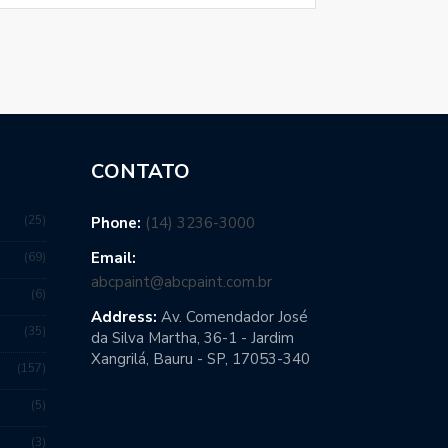
CONTATO
25
Phone:
(14) 3236-3000
Email:
69
abcpaint@abcpaint.com.br
6
Address:
Av. Comendador José
35
da Silva Martha, 36-1 - Jardim
Xangrilá, Bauru - SP, 17053-340
157
5
3