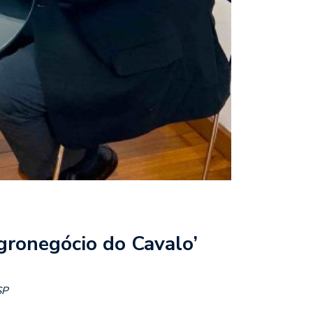
gronegócio do Cavalo’
SP