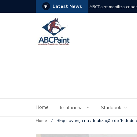
Latest News
 e destina 100% da arrecadação à premiação
Genética brasileira gan
Home
Institucional
Studbook
Home
/
IBEqui avança na atualização do ‘Estudo