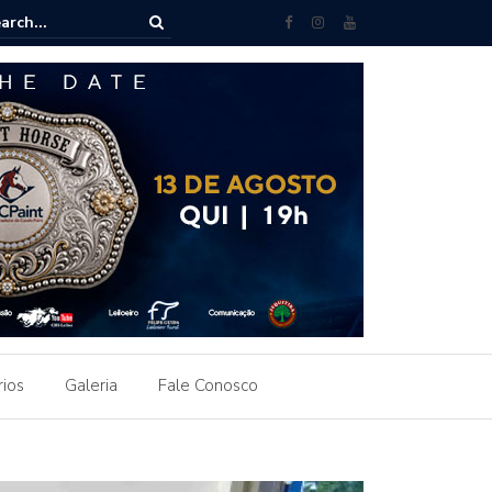
azenda e Haras Continental ultrapassa R$ 2 milhões e reforça valoriza
Horse no Brasil
rios
Galeria
Fale Conosco