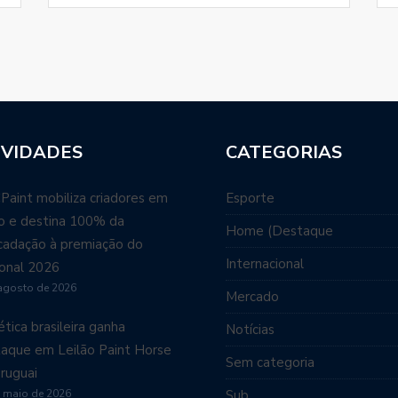
VIDADES
CATEGORIAS
aint mobiliza criadores em
Esporte
ão e destina 100% da
Home (Destaque
cadação à premiação do
Internacional
onal 2026
agosto de 2026
Mercado
tica brasileira ganha
Notícias
aque em Leilão Paint Horse
Sem categoria
ruguai
 maio de 2026
Sub