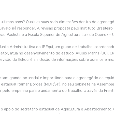
últimos anos? Quais as suas reais dimensões dentro do agronegóc
lo’ irá responder. A revisão proposta pelo Instituto Brasileiro
o Paulista e a Escola Superior de Agricultura Luiz de Queiroz – 
unta Administrativa do IBEqui, um grupo de trabalho, coordenad
etor, atua no desenvolvimento do estudo: Aluisio Marins (UC), C
revisão do IBEqui é a inclusão de informações sobre asininos e mu
tam grande potencial e importância para o agronegócio da equide
 estadual Itamar Borges (MDP/SP), no seu gabinete na Assemblei
er pelo empenho para o andamento do trabalho, através da Frent
 apoio do secretário estadual de Agricultura e Abastecimento, G