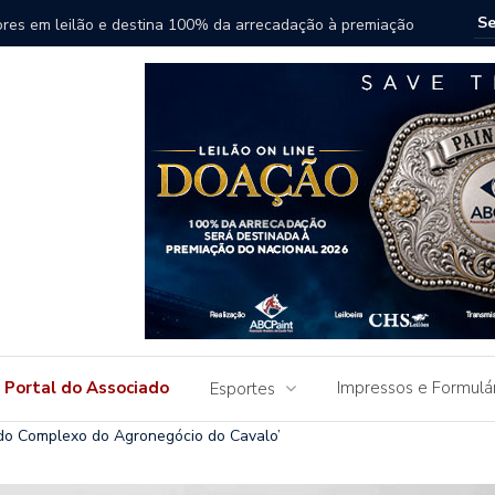
ha destaque em Leilão Paint Horse do Uruguai
Leilão F
do Paint 
Portal do Associado
Impressos e Formulá
Esportes
 do Complexo do Agronegócio do Cavalo’