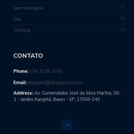
5
Sem categoria
3
Sub
4
Técnicas
CONTATO
Phone:
(14) 3236-3000
Email:
abcpaint@abcpaint.com.br
Address:
Av. Comendador José da Silva Martha, 36-
1 - Jardim Xangrilá, Bauru - SP, 17053-340