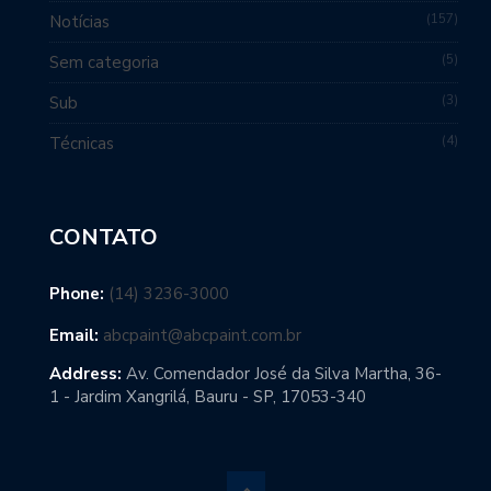
157
Notícias
5
Sem categoria
3
Sub
4
Técnicas
CONTATO
Phone:
(14) 3236-3000
Email:
abcpaint@abcpaint.com.br
Address:
Av. Comendador José da Silva Martha, 36-
1 - Jardim Xangrilá, Bauru - SP, 17053-340