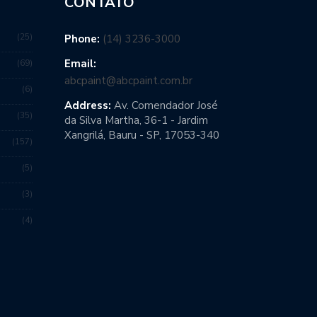
CONTATO
25
Phone:
(14) 3236-3000
Email:
69
abcpaint@abcpaint.com.br
6
Address:
Av. Comendador José
35
da Silva Martha, 36-1 - Jardim
Xangrilá, Bauru - SP, 17053-340
157
5
3
4