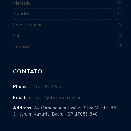
35
Mercado
157
Notícias
5
Sem categoria
3
Sub
4
Técnicas
CONTATO
Phone:
(14) 3236-3000
Email:
abcpaint@abcpaint.com.br
Address:
Av. Comendador José da Silva Martha, 36-
1 - Jardim Xangrilá, Bauru - SP, 17053-340