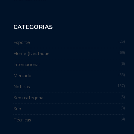
CATEGORIAS
25
Esporte
69
Home (Destaque
6
Internacional
35
Mercado
157
Notícias
5
Sem categoria
3
Sub
4
Técnicas