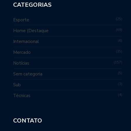
CATEGORIAS
25
Esporte
69
Home (Destaque
6
Internacional
35
Mercado
157
Notícias
5
Sem categoria
3
Sub
4
Técnicas
CONTATO