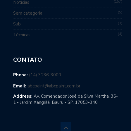
157
Notícias
5
Sem categoria
3
Sub
4
Técnicas
CONTATO
Phone:
(14) 3236-3000
Email:
abcpaint@abcpaint.com.br
Address:
Av. Comendador José da Silva Martha, 36-
1 - Jardim Xangrilá, Bauru - SP, 17053-340