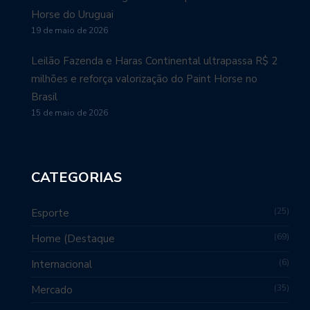
Horse do Uruguai
19 de maio de 2026
Leilão Fazenda e Haras Continental ultrapassa R$ 2
milhões e reforça valorização do Paint Horse no
Brasil
15 de maio de 2026
CATEGORIAS
25
Esporte
69
Home (Destaque
6
Internacional
35
Mercado