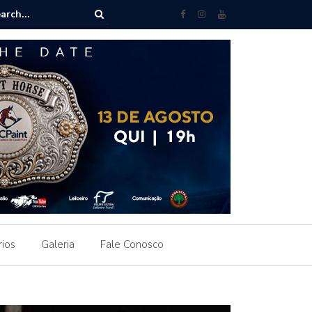
ante vence eleição da ABCPaint e Allim Bassitt Junior assume a presi
rios
Galeria
Fale Conosco