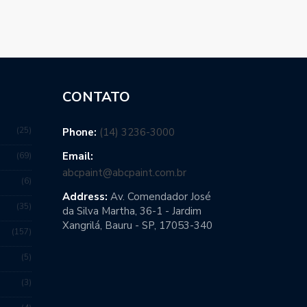
CONTATO
25
Phone:
(14) 3236-3000
Email:
69
abcpaint@abcpaint.com.br
6
Address:
Av. Comendador José
35
da Silva Martha, 36-1 - Jardim
Xangrilá, Bauru - SP, 17053-340
157
5
3