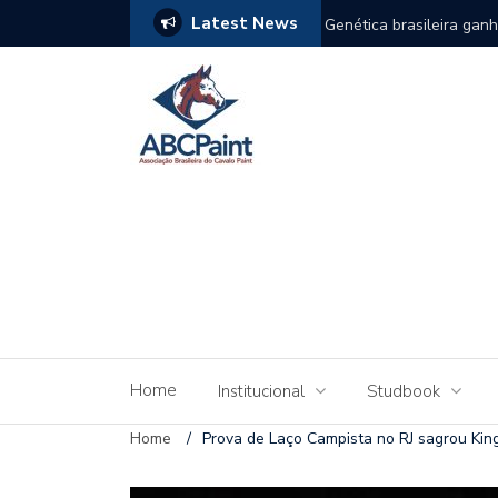
Latest News
Leilão Paint Horse do Uruguai
Leilão Fazenda e Haras 
do Paint Horse no Brasil
Home
Institucional
Studbook
Home
/
Prova de Laço Campista no RJ sagrou Ki