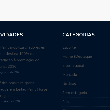
VIDADES
CATEGORIAS
aint mobiliza criadores em
Esporte
ão e destina 100% da
Home (Destaque
cadação à premiação do
Internacional
onal 2026
agosto de 2026
Mercado
tica brasileira ganha
Notícias
aque em Leilão Paint Horse
Sem categoria
ruguai
 maio de 2026
Sub