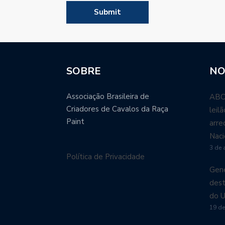
SOBRE
NO
Associação Brasileira de
ABCP
Criadores de Cavalos da Raça
leil
Paint
arre
Naci
3 de 
Política de Privacidade
Gené
dest
do U
19 de