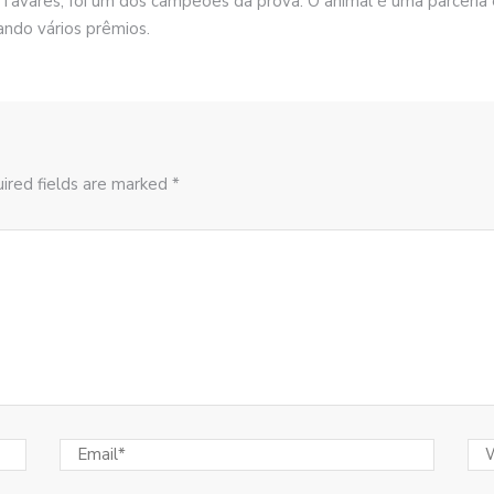
Tavares, foi um dos campeões da prova. O animal é uma parceria e
ndo vários prêmios.
ired fields are marked *