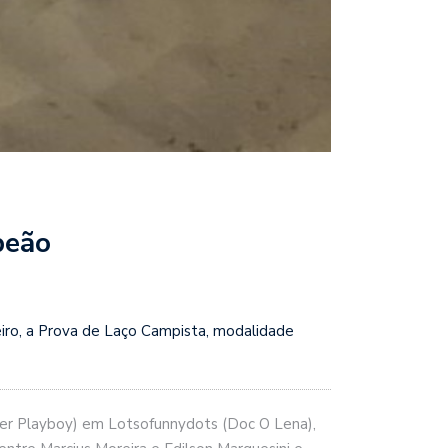
peão
eiro, a Prova de Laço Campista, modalidade
River Playboy) em Lotsofunnydots (Doc O Lena),