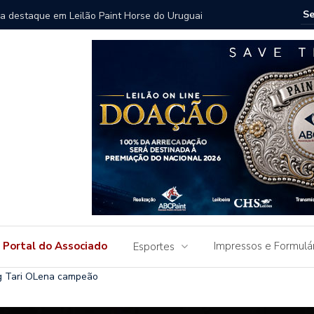
Continental ultrapassa R$ 2 milhões e reforça valorização
Chapa Av
Portal do Associado
Impressos e Formulá
Esportes
ng Tari OLena campeão