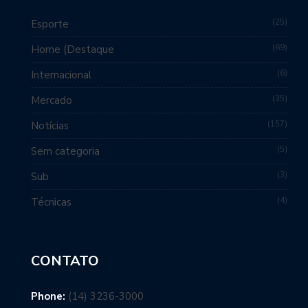
25
Esporte
69
Home (Destaque
6
Internacional
35
Mercado
157
Notícias
5
Sem categoria
3
Sub
4
Técnicas
CONTATO
Phone:
(14) 3236-3000